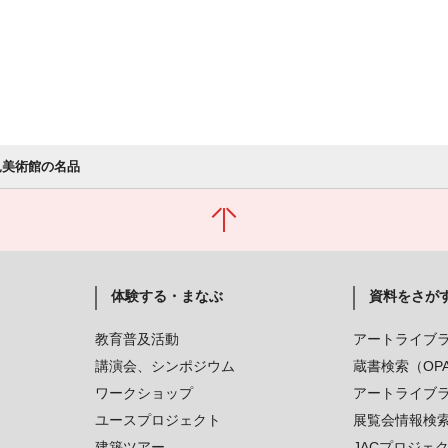
見美術館の名品
体験する・まなぶ
資料をさが
教育普及活動
アートライブ
講演会、シンポジウム
蔵書検索（OP
ワークショップ
アートライブ
ユースプロジェクト
展覧会情報検
建築ツアー
JACプロジェ