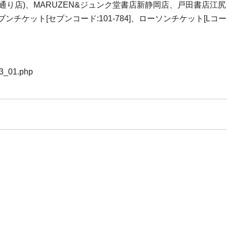
通通り店)、MARUZEN&ジュンク堂書店新静岡店、戸田書店江
ケット[セブンコード:101-784]、ローソンチケット[Lコード:46
13_01.php