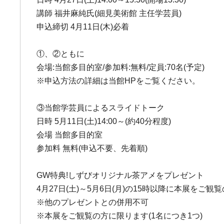
講師 福井麻純氏(細見美術館 主任学芸員)
申込締切 4月11日(木)必着
①、②ともに
会場:当館多目的室/参加料:無料/定員:70名(予定)
※申込方法の詳細は当館HPをご覧ください。
③当館学芸員によるスライドトーク
日時 5月11日(土)14:00～(約40分程度)
会場 当館多目的室
参加料 無料(申込不要、先着順)
GW特典!しずびオリジナル茶アメをプレゼント
4月27日(土)～5月6日(月)の15時以降に本展をご
※他のプレゼントとの併用不可
※本展をご観覧の方に限ります(1名につき1つ)