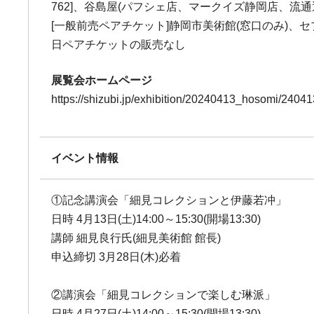
762]、谷島屋(パフシェ店、マークイズ静岡店、流
[一般前売ペアチケット]静岡市美術館(窓口のみ)、セブンチ
日ペアチケットの販売なし
展覧会ホームページ
https://shizubi.jp/exhibition/20240413_hosomi/2404
イベント情報
①記念講演会「細見コレクションと伊藤若冲」
日時 4月13日(土)14:00～15:30(開場13:30)
講師 細見良行氏(細見美術館 館長)
申込締切 3月28日(木)必着
②講演会「細見コレクションで楽しむ琳派」
日時 4月27日(土)14:00～15:30(開場13:30)