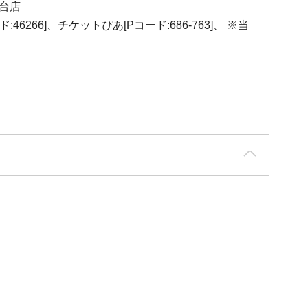
尻台店
266]、チケットぴあ[Pコード:686-763]、 ※当