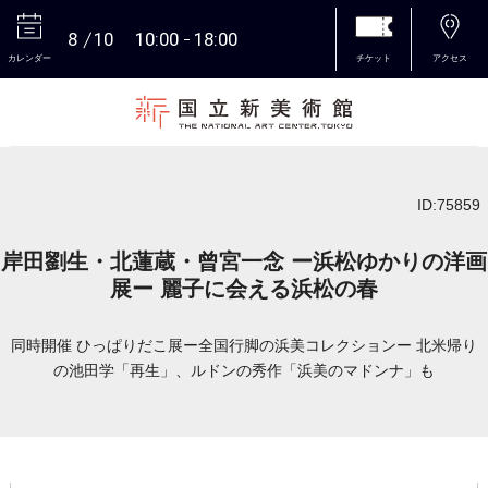
8
10
10:00
18:00
カレンダー
チケット
アクセス
本文へ
ID:75859
岸田劉生・北蓮蔵・曾宮一念 ー浜松ゆかりの洋画
展ー 麗子に会える浜松の春
同時開催 ひっぱりだこ展ー全国行脚の浜美コレクションー 北米帰り
の池田学「再生」、ルドンの秀作「浜美のマドンナ」も