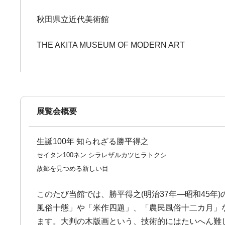
秋田県立近代美術館
THE AKITA MUSEUM OF MODERN ART
展覧会概要
生誕100年 知られざる勝平得之
セイタン100ネン シラレザルカツヒラトクシ
故郷を見つめる新しい目
このたび当館では、勝平得之(明治37年―昭和45年
風俗十態」や「米作四題」、「農民風俗十二カ月」
ます。大判の木版画という、技術的にはたいへん難