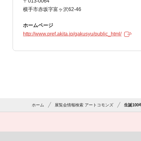
〒013-0064
横手市赤坂字富ヶ沢62-46
ホームページ
http://www.pref.akita.jp/gakusyu/public_html/
ホーム
展覧会情報検索 アートコモンズ
生誕10