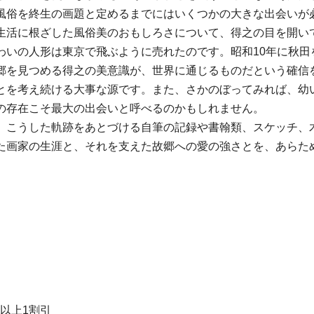
風俗を終生の画題と定めるまでにはいくつかの大きな出会いが
生活に根ざした風俗美のおもしろさについて、得之の目を開い
わいの人形は東京で飛ぶように売れたのです。昭和10年に秋田
郷を見つめる得之の美意識が、世界に通じるものだという確信
とを考え続ける大事な源です。また、さかのぼってみれば、幼
の存在こそ最大の出会いと呼べるのかもしれません。
、こうした軌跡をあとづける自筆の記録や書翰類、スケッチ、
た画家の生涯と、それを支えた故郷への愛の強さとを、あらた
名以上1割引