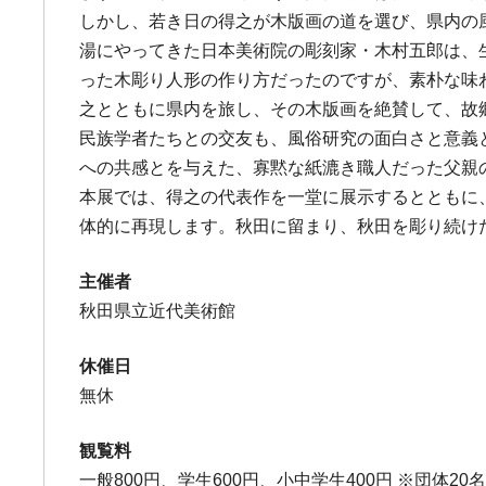
しかし、若き日の得之が木版画の道を選び、県内の
湯にやってきた日本美術院の彫刻家・木村五郎は、
った木彫り人形の作り方だったのですが、素朴な味
之とともに県内を旅し、その木版画を絶賛して、故
民族学者たちとの交友も、風俗研究の面白さと意義
への共感とを与えた、寡黙な紙漉き職人だった父親
本展では、得之の代表作を一堂に展示するとともに
体的に再現します。秋田に留まり、秋田を彫り続け
主催者
秋田県立近代美術館
休催日
無休
観覧料
一般800円、学生600円、小中学生400円 ※団体20