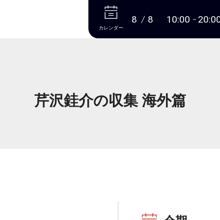
本文へ
8
8
10:00
20:0
カレンダー
芹沢銈介の収集 海外篇