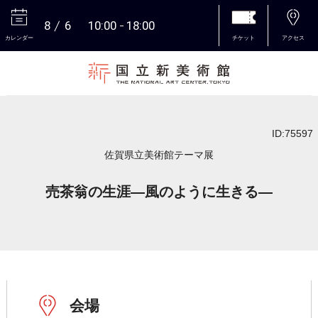
8
6
10:00
18:00
カレンダー
チケット
アクセス
本文へ
ID:75597
佐賀県立美術館テーマ展
売茶翁の生涯―風のように生きる―
会場