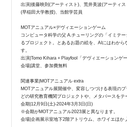
出演|後藤映則(アーティスト)、荒井美波(アーティス
(早稲田大学教授)、当館学芸員
MOTアニュアル×デヴィエーションゲーム
コンピュータ科学の父 A.チューリングの「イミテ
るプロジェクト。とあるお題の絵を、AIにはわか
す。
出演|Tomo Kihara + Playfool「デヴィエーショ
会場|講堂、参加費無料
関連事業|MOTアニュアル extra
MOTアニュアル展開催中、変容しつづける表現の
どの研究教育機関プロジェクトや、メタバースをテ
会期|12月9日(土)-2024年3月3日(日)
※会期がMOTアニュアル2023展と異なります。
会場|企画展示室地下2階アトリウム、ホワイエほか 