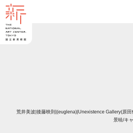
荒井美波|後藤映則|(euglena)|Unexistence Gal
景暁/キ