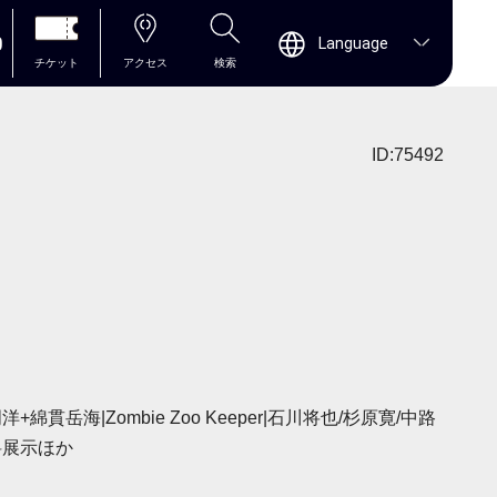
0
Language
チケット
アクセス
検索
ID:75492
洋+綿貫岳海|Zombie Zoo Keeper|石川将也/杉原寛/中路
料展示ほか