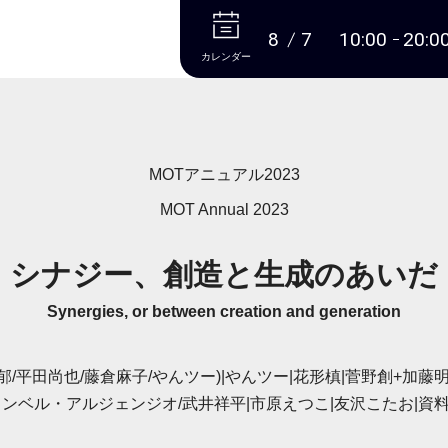
本文へ
8
7
10:00
20:0
カレンダー
MOTアニュアル2023
MOT Annual 2023
シナジー、創造と生成のあいだ
Synergies, or between creation and generation
lery(原田郁/平田尚也/藤倉麻子/やんツー)|やんツー|花形槙|菅野創+加藤明
ャンベル・アルジェンジオ/武井祥平|市原えつこ|友沢こたお|資