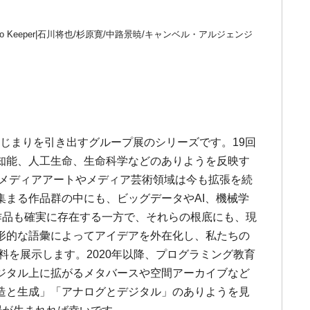
ie Zoo Keeper|石川将也/杉原寛/中路景暁/キャンベル・アルジェンジ
はじまりを引き出すグループ展のシリーズです。19回
知能、人工生命、生命科学などのありようを反映す
たメディアアートやメディア芸術領域は今も拡張を続
まる作品群の中にも、ビッグデータやAI、機械学
る作品も確実に存在する一方で、それらの根底にも、現
形的な語彙によってアイデアを外在化し、私たちの
料を展示します。2020年以降、プログラミング教育
ジタル上に拡がるメタバースや空間アーカイブなど
造と生成」「アナログとデジタル」のありようを見