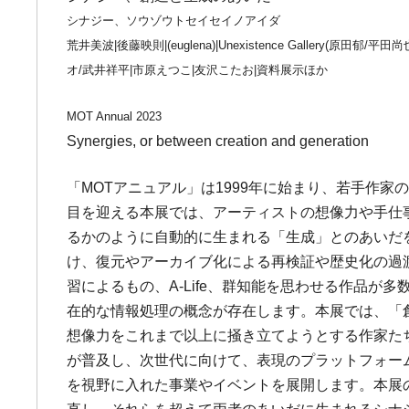
シナジー、ソウゾウトセイセイノアイダ
荒井美波|後藤映則|(euglena)|Unexistence Gallery(
オ/武井祥平|市原えつこ|友沢こたお|資料展示ほか
MOT Annual 2023
Synergies, or between creation and generation
「MOTアニュアル」は1999年に始まり、若手作
目を迎える本展では、アーティストの想像力や手仕
るかのように自動的に生まれる「生成」とのあいだ
け、復元やアーカイブ化による再検証や歴史化の過
習によるもの、A-Life、群知能を思わせる作品
在的な情報処理の概念が存在します。本展では、「
想像力をこれまで以上に掻き立てようとする作家たち
が普及し、次世代に向けて、表現のプラットフォー
を視野に入れた事業やイベントを展開します。本展