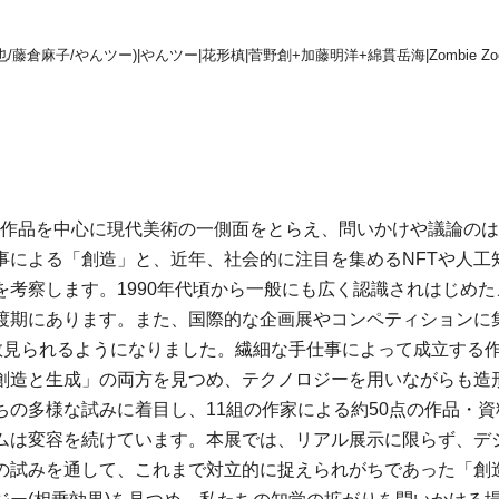
原田郁/平田尚也/藤倉麻子/やんツー)|やんツー|花形槙|菅野創+加藤明洋+綿貫岳海|Zomb
家の作品を中心に現代美術の一側面をとらえ、問いかけや議論の
事による「創造」と、近年、社会的に注目を集めるNFTや人工
を考察します。1990年代頃から一般にも広く認識されはじめ
渡期にあります。また、国際的な企画展やコンペティションに集
が多数見られるようになりました。繊細な手仕事によって成立す
創造と生成」の両方を見つめ、テクノロジーを用いながらも造
の多様な試みに着目し、11組の作家による約50点の作品・資
ムは変容を続けています。本展では、リアル展示に限らず、デ
の試みを通して、これまで対立的に捉えられがちであった「創