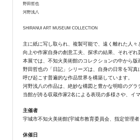
野田哲也
河野浅八
SHIRANUI ART MUSEUM COLLECTION
主に紙に写し取られ、複製可能で、遠く離れた人々
向上や作家自身の創意工夫、探求の結果、それぞれ
本展では、不知火美術館のコレクションの中から版
野田哲也の「日記」シリーズは、自身の日常を写真
呼び起こす普遍的な作品世界を構築しています。
河野浅八の作品は、絶妙な構図と豊かな明暗のグラ
当館が誇る収蔵作家2名による表現の多様さや、イ
主催者
宇城市不知火美術館(宇城市教育委員会、指定管理者
休催日