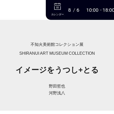
本文へ
8
6
10:00
18:0
カレンダー
不知火美術館コレクション展
SHIRANUI ART MUSEUM COLLECTION
イメージをうつし+とる
野田哲也
河野浅八