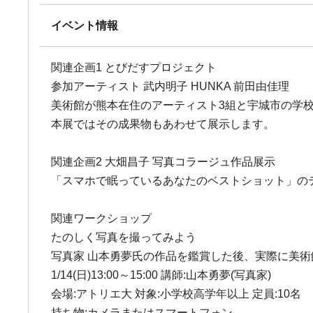
イベント情報
関連企画1 とびだすプロジェクト
参加アーティスト 武内明子 HUNKA 前田由佳理
美術館が熊本在住のアーティスト3組と宇城市の学
本展ではその成果物もあわせて展示します。
関連企画2 大畑昌子 写真コラージュ作品展示
「スマホで眠っているあなたのベストショット」の
関連ワークショップ
たのしく写真を撮ってみよう
写真家 山本勇夢氏の作品を鑑賞した後、実際に美術
1/14(日)13:00～15:00 講師:山本勇夢(写真家)
会場:アトリエ大 対象:小学校高学年以上 定員:10名
持ち物:カメラまたはスマートフォン