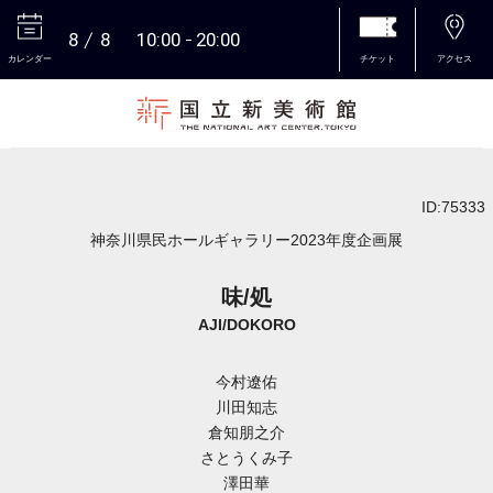
8
8
10:00
20:00
カレンダー
チケット
アクセス
本文へ
ID:75333
神奈川県民ホールギャラリー2023年度企画展
味/処
AJI/DOKORO
今村遼佑
川田知志
倉知朋之介
さとうくみ子
澤田華