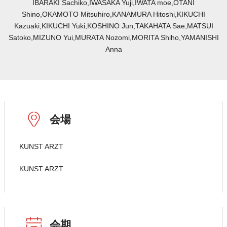
IBARAKI Sachiko,IWASAKA Yuji,IWATA moe,OTANI
Shino,OKAMOTO Mitsuhiro,KANAMURA Hitoshi,KIKUCHI
Kazuaki,KIKUCHI Yuki,KOSHINO Jun,TAKAHATA Sae,MATSUI
Satoko,MIZUNO Yui,MURATA Nozomi,MORITA Shiho,YAMANISHI
Anna
会場
KUNST ARZT
KUNST ARZT
会期