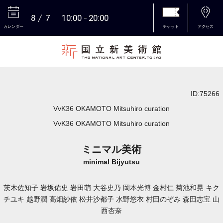
8
7
10:00
20:00
カレンダー
チケット
アクセス
本文へ
ID:75266
VvK36 OKAMOTO Mitsuhiro curation
VvK36 OKAMOTO Mitsuhiro curation
ミニマル美術
minimal Bijyutsu
茨木佐知子 岩坂佑史 岩田萌 大谷史乃 岡本光博 金村仁 菊池和晃 キク
チユキ 越野潤 髙畑紗依 松井沙都子 水野悠衣 村田のぞみ 森田志宝 山
西杏奈