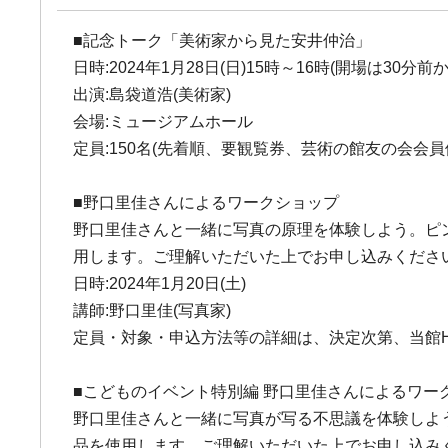
■記念トーク「美術家から見た安井仲治」
日時:2024年1月28日(日)15時～16時(開場は30分前か
出演:島袋道浩(美術家)
会場:ミュージアムホール
定員:150名(先着順、要観覧券、芸術の館友の会会員
■野口里佳さんによるワークショップ
野口里佳さんと一緒に写真の原理を体験しよう。ピ
用します。ご理解いただいた上でお申し込みくださ
日時:2024年1月20日(土)
講師:野口里佳(写真家)
定員・対象・申込方法等の詳細は、決定次第、当館
■こどものイベント特別編 野口里佳さんによるワー
野口里佳さんと一緒に写真が写る不思議を体験しよ
品を使用します。ご理解いただいた上でお申し込み