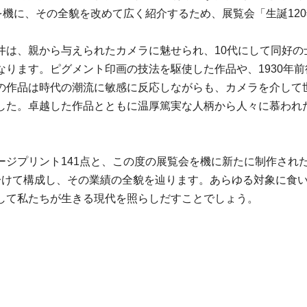
を機に、その全貌を改めて広く紹介するため、展覧会「生誕12
れた安井は、親から与えられたカメラに魅せられ、10代にして同
なります。ピグメント印画の技法を駆使した作品や、1930年
の作品は時代の潮流に敏感に反応しながらも、カメラを介して
た。卓越した作品とともに温厚篤実な人柄から人々に慕われた安井
ジプリント141点と、この度の展覧会を機に新たに制作された
分けて構成し、その業績の全貌を辿ります。あらゆる対象に食
して私たちが生きる現代を照らしだすことでしょう。