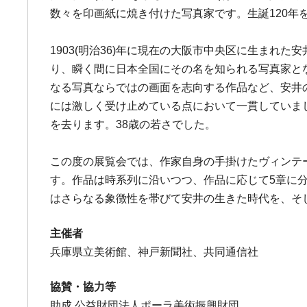
数々を印画紙に焼き付けた写真家です。生誕120年
1903(明治36)年に現在の大阪市中央区に生ま
り、瞬く間に日本全国にその名を知られる写真家と
なる写真ならではの画面を志向する作品など、安井
には激しく受け止めている点において一貫していまし
を去ります。38歳の若さでした。
この度の展覧会では、作家自身の手掛けたヴィンテー
す。作品は時系列に沿いつつ、作品に応じて5章に
はさらなる象徴性を帯びて安井の生きた時代を、そ
主催者
兵庫県立美術館、神戸新聞社、共同通信社
協賛・協力等
助成 公益財団法人ポーラ美術振興財団