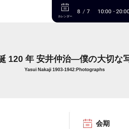
本文へ
8
7
10:00
20:0
カレンダー
誕 120 年 安井仲治―僕の大切な
Yasui Nakaji 1903-1942:Photographs
会期