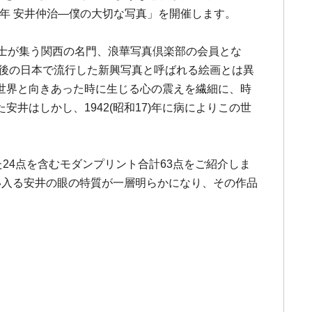
0年 安井仲治―僕の大切な写真」を開催します。
好の士が集う関西の名門、浪華写真倶楽部の会員とな
前後の日本で流行した新興写真と呼ばれる絵画とは異
世界と向きあった時に生じる心の震えを繊細に、時
はしかし、1942(昭和17)年に病によりこの世
24点を含むモダンプリント合計63点をご紹介しま
い入る安井の眼の特質が一層明らかになり、その作品