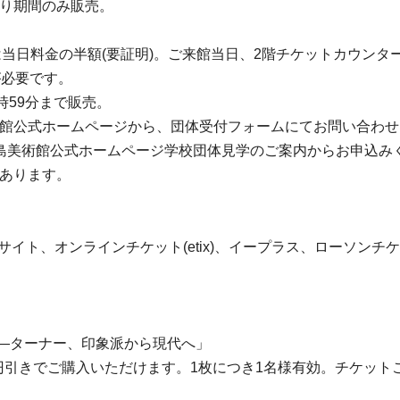
前売り期間のみ販売。
は当日料金の半額(要証明)。ご来館当日、2階チケットカウン
が必要です。
23時59分まで販売。
術館公式ホームページから、団体受付フォームにてお問い合わ
之島美術館公式ホームページ学校団体見学のご案内からお申込み
があります。
ト、オンラインチケット(etix)、イープラス、ローソンチケット
 ―ターナー、印象派から現代へ」
日券を200円引きでご購入いただけます。1枚につき1名様有効。チ