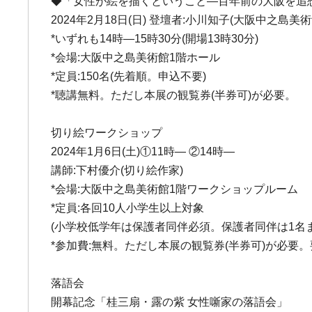
◆「女性が絵を描くということ―百年前の大阪を追
2024年2月18日(日) 登壇者:小川知子(大阪中之島美
*いずれも14時―15時30分(開場13時30分)
*会場:大阪中之島美術館1階ホール
*定員:150名(先着順。申込不要)
*聴講無料。ただし本展の観覧券(半券可)が必要。
切り絵ワークショップ
2024年1月6日(土)①11時― ②14時―
講師:下村優介(切り絵作家)
*会場:大阪中之島美術館1階ワークショップルーム
*定員:各回10人小学生以上対象
(小学校低学年は保護者同伴必須。保護者同伴は1名ま
*参加費:無料。ただし本展の観覧券(半券可)が必要
落語会
開幕記念「桂三扇・露の紫 女性噺家の落語会」