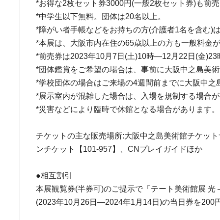
*お得な2枚セット券3000円(一般2枚セット券)も
*中学生以下無料。団体は20名以上。
*障がい者手帳などをお持ちの方(介護者1名を含む)
*本展は、大阪市内在住の65歳以上の方も一般料金
*前売券は2023年10月7日(土)10時―12月22日(金)
*団体鑑賞をご希望の場合は、事前に大阪中之島美
*学校団体の場合はご来場の4週間前までに大阪中
*展示室内が混雑した場合は、入場を規制する場合
*災害などにより臨時で休館となる場合があります。
チケットの主な販売場所:大阪中之島美術館チケットサイ
ンチケット【101-957】、CNプレイガイドほか
●相互割引
本展観覧券(半券可)のご提示で「テート美術館展 光
(2023年10月26日―2024年1月14日)の当