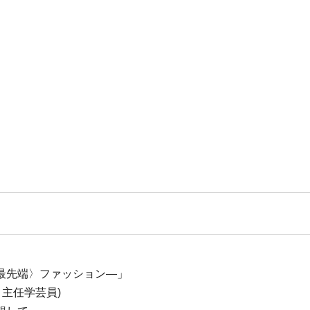
最先端〉ファッション―」
館 主任学芸員)