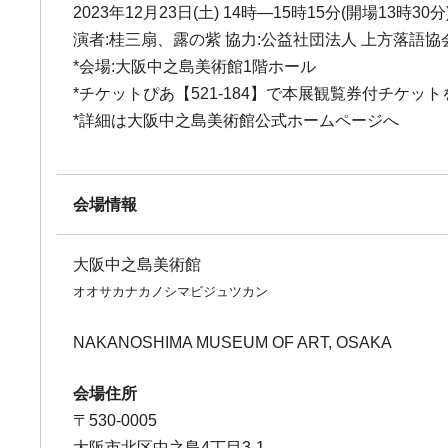
2023年12月23日(土) 14時―15時15分(開場13時30分
演者:桂三扇、露の紫 協力:公益社団法人 上方落語協
*会場:大阪中之島美術館1階ホール
*チケットぴあ【521-184】で本展観覧券付チケッ
*詳細は大阪中之島美術館公式ホームページへ
会場情報
大阪中之島美術館
オオサカナカノシマビジュツカン
NAKANOSHIMA MUSEUM OF ART, OSAKA
会場住所
〒530-0005
大阪市北区中之島4丁目3-1