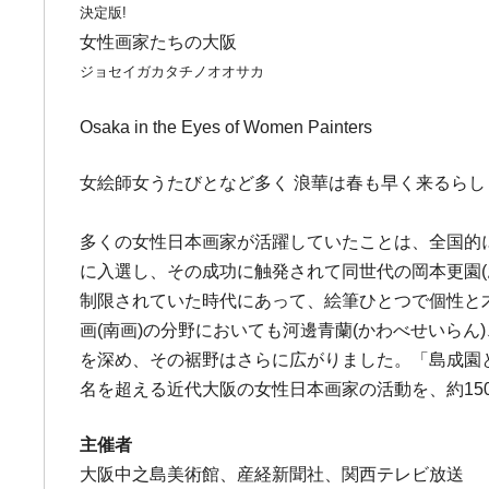
決定版!
女性画家たちの大阪
ジョセイガカタチノオオサカ
Osaka in the Eyes of Women Painters
女絵師女うたびとなど多く 浪華は春も早く来るらし 吉
多くの女性日本画家が活躍していたことは、全国的にも
に入選し、その成功に触発されて同世代の岡本更園(
制限されていた時代にあって、絵筆ひとつで個性と
画(南画)の分野においても河邊青蘭(かわべせいら
を深め、その裾野はさらに広がりました。「島成園と
名を超える近代大阪の女性日本画家の活動を、約15
主催者
大阪中之島美術館、産経新聞社、関西テレビ放送