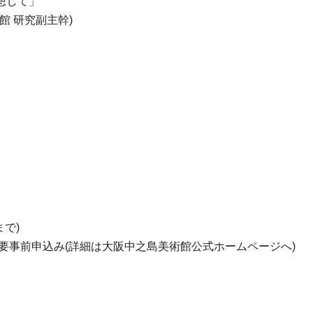
想して」
術館 研究副主幹)
で)
。要事前申込み(詳細は大阪中之島美術館公式ホームページへ)