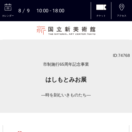
8
9
10:00
18:00
カレンダー
チケット
アクセス
本文へ
ID:74768
市制施行65周年記念事業
はしもとみお展
―時を刻むいきものたち―