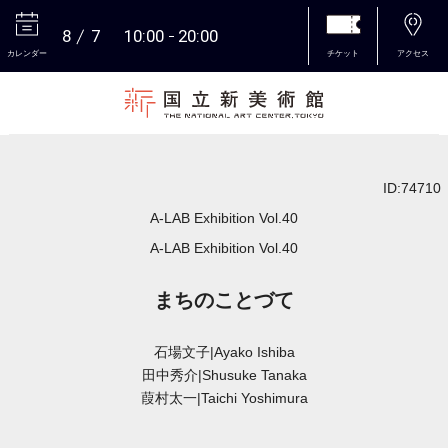
8
7
10:00
20:00
カレンダー
チケット
アクセス
本文へ
ID:74710
A-LAB Exhibition Vol.40
A-LAB Exhibition Vol.40
まちのことづて
石場文子|Ayako Ishiba
田中秀介|Shusuke Tanaka
葭村太一|Taichi Yoshimura