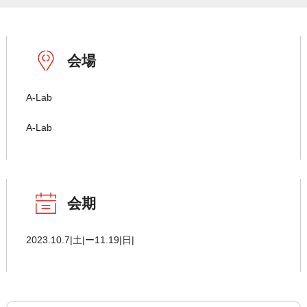
会場
A-Lab
A-Lab
会期
2023.10.7|土|ー11.19|日|