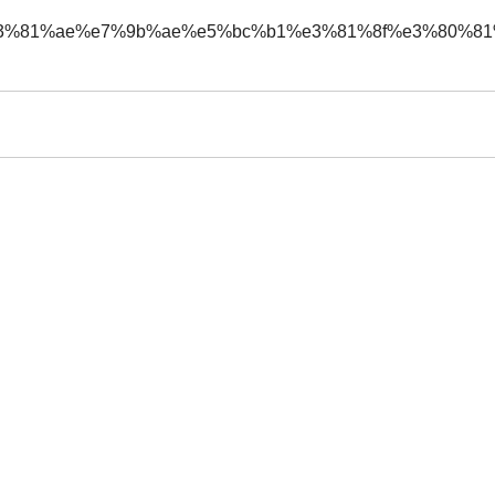
8b%e3%81%ae%e7%9b%ae%e5%bc%b1%e3%81%8f%e3%80