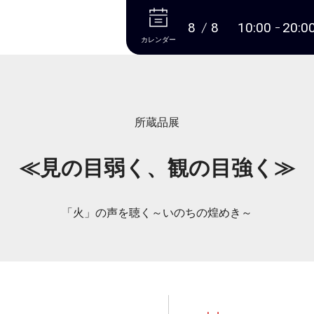
本文へ
8
8
10:00
20:0
カレンダー
所蔵品展
≪見の目弱く、観の目強く≫
「火」の声を聴く～いのちの煌めき～