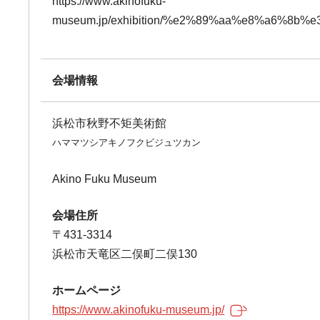
https://www.akinofuku-
museum.jp/exhibition/%e2%89%aa%e8%a6%
会場情報
浜松市秋野不矩美術館
ハママツシアキノフクビジュツカン
Akino Fuku Museum
会場住所
〒431-3314
浜松市天竜区二俣町二俣130
ホームページ
https://www.akinofuku-museum.jp/