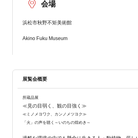
会場
浜松市秋野不矩美術館
Akino Fuku Museum
展覧会概要
所蔵品展
≪見の目弱く、観の目強く≫
≪ミノメヨワク、カンノメツヨク≫
「火」の声を聴く～いのちの煌めき～