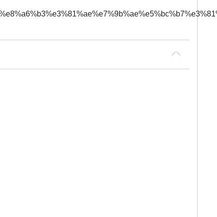
%81%e8%a6%b3%e3%81%ae%e7%9b%ae%e5%bc%b7%e3%81