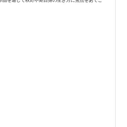
作品を通して秋野不矩自身の生き方に焦点をあてご