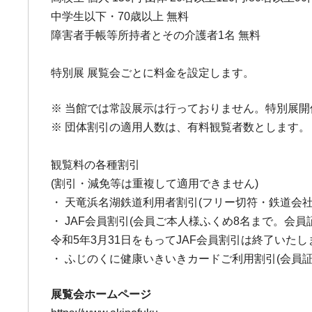
中学生以下・70歳以上 無料
障害者手帳等所持者とその介護者1名 無料
特別展 展覧会ごとに料金を設定します。
※ 当館では常設展示は行っておりません。特別展
※ 団体割引の適用人数は、有料観覧者数とします。
観覧料の各種割引
(割引・減免等は重複して適用できません)
・ 天竜浜名湖鉄道利用者割引(フリー切符・鉄道会
・ JAF会員割引(会員ご本人様ふくめ8名まで。会員
令和5年3月31日をもってJAF会員割引は終了いた
・ ふじのくに健康いきいきカードご利用割引(会員
展覧会ホームページ