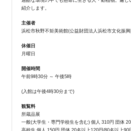
過酷な環境の中でも懸命に生きる人・動植物。厳し
紹介します。
主催者
浜松市秋野不矩美術館(公益財団法人浜松市文化振興
休催日
月曜日
開催時間
午前9時30分 ～ 午後5時
(入館は午後4時30分まで)
観覧料
所蔵品展
一般(大学生・専門学校生を含む) 個人 310円 団体 20
高校生 個人 150円 団体 20名以上120円/80名以上90