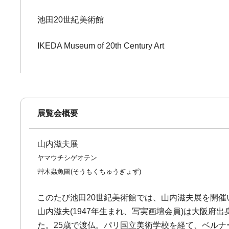
池田20世紀美術館
IKEDA Museum of 20th Century Art
展覧会概要
山内滋夫展
ヤマウチシゲオテン
艸木蟲魚圖(そうもくちゅうぎょず)
このたび池田20世紀美術館では、山内滋夫展を開催
山内滋夫(1947年生まれ、写実画壇会員)は大阪
た。25歳で渡仏。パリ国立美術学校を経て、ベル