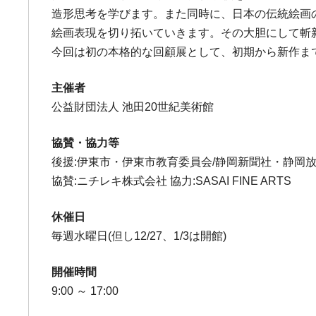
造形思考を学びます。また同時に、日本の伝統絵画
絵画表現を切り拓いていきます。その大胆にして斬
今回は初の本格的な回顧展として、初期から新作ま
主催者
公益財団法人 池田20世紀美術館
協賛・協力等
後援:伊東市・伊東市教育委員会/静岡新聞社・静岡放送/
協賛:ニチレキ株式会社 協力:SASAI FINE ARTS
休催日
毎週水曜日(但し12/27、1/3は開館)
開催時間
9:00 ～ 17:00