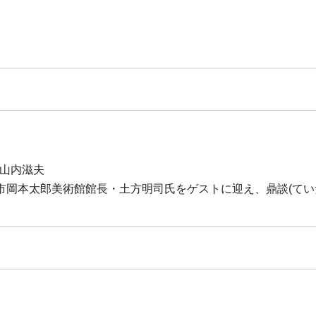
×山内滋夫
市岡本太郎美術館館長・土方明司氏をゲストに迎え、鼎談(てい