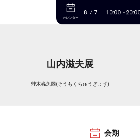
本文へ
8
7
10:00
20:0
カレンダー
山内滋夫展
艸木蟲魚圖(そうもくちゅうぎょず)
会期