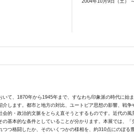
2004年10月9日（土） 
いて、1870年から1945年まで、すなわち印象派の時代に始
紹介します。都市と地方の対比、ユートピア思想の影響、戦争
社会的・政治的文脈をとらえ直そうとするものです。近代の風
その基本的な条件としていることが分かります。本展では、「
つつ格闘したか、そのいくつかの様相を、約310点にのぼる