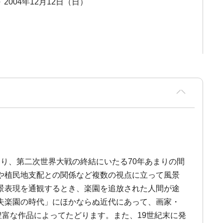
～ 2004年12月12日（日）
まり、第二次世界大戦の終結にいたる70年あまりの間
や植民地支配との関係など複数の視点に立って風景
景表現を通観するとき、楽園を追放された人間が途
失楽園の時代」にほかならぬ近代にあって、画家・
豊富な作品によってたどります。また、19世紀末に発