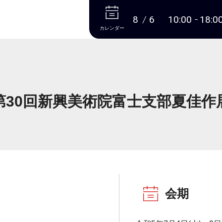
本文へ
8
6
10:00
18:0
カレンダー
第30回新興美術院富士支部夏佳作
会期