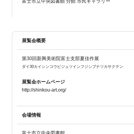
富士市立中央図書館 分館 市民ギャラリー
展覧会概要
第30回新興美術院富士支部夏佳作展
ダイ30カイシンコウビジュツインフジシブナツカサクテン
展覧会ホームページ
http://shinkou-art.org/
会場情報
富士市立中央図書館