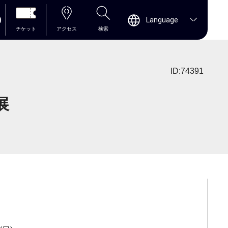
0
Language
チケット
アクセス
検索
ID:74391
展