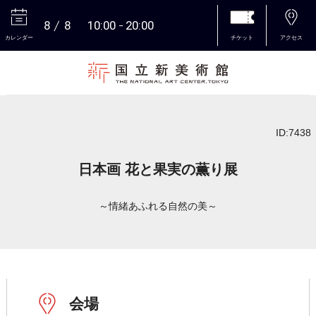
8
8
10:00
20:00
カレンダー
チケット
アクセス
本文へ
ID:7438
日本画 花と果実の薫り展
～情緒あふれる自然の美～
会場