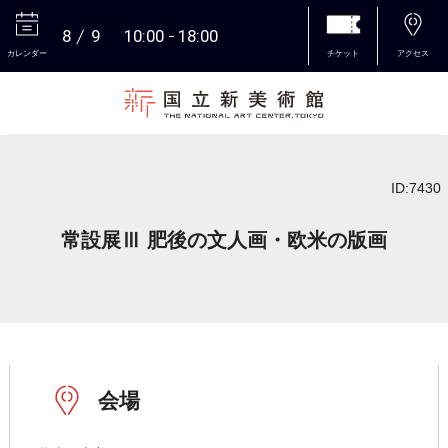
8
9
10:00
18:00
カレンダー
チケット
アクセス
本文へ
ID:7430
常設展Ⅲ 肥後の文人画・欧米の版画
会場