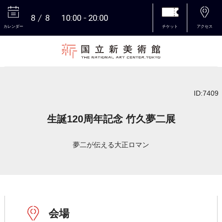
8
8
10:00
20:00
カレンダー
チケット
アクセス
本文へ
ID:7409
生誕120周年記念 竹久夢二展
夢二が伝える大正ロマン
会場