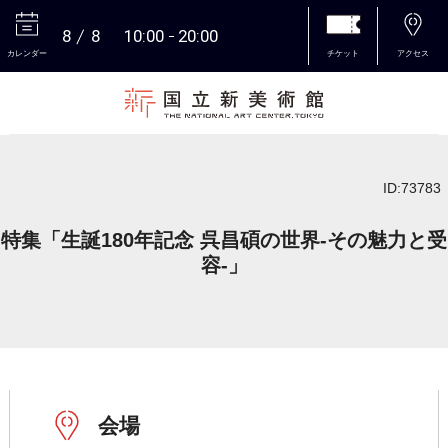
8
8
10:00
20:00
カレンダー
チケット
アクセス
本文へ
ID:73783
特集「生誕180年記念 呉昌碩の世界-その魅力と受
容-」
会場