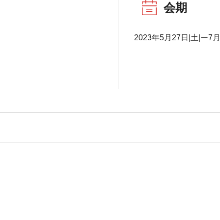
会期
2023年5月27日|土|ー7月