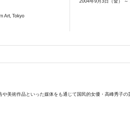
2004年9月3日（金） ～
n Art, Tokyo
告や美術作品といった媒体をも通じて国民的女優・高峰秀子の