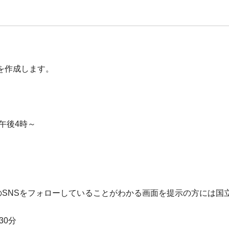
を作成します。
④午後4時～
のSNSをフォローしていることがわかる画面を提示の方には
30分