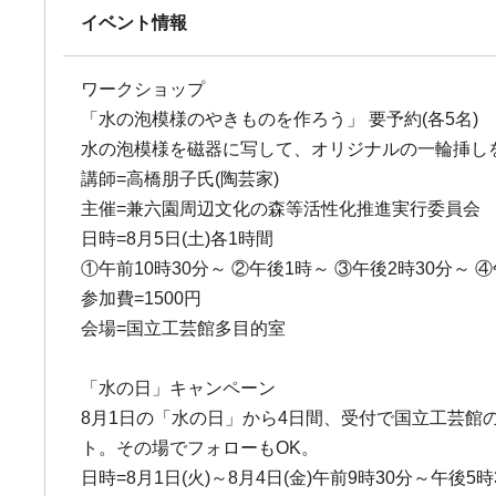
イベント情報
ワークショップ
「水の泡模様のやきものを作ろう」 要予約(各5名)
水の泡模様を磁器に写して、オリジナルの一輪挿し
講師=高橋朋子氏(陶芸家)
主催=兼六園周辺文化の森等活性化推進実行委員会
日時=8月5日(土)各1時間
①午前10時30分～ ②午後1時～ ③午後2時30分～ 
参加費=1500円
会場=国立工芸館多目的室
「水の日」キャンペーン
8月1日の「水の日」から4日間、受付で国立工芸館
ト。その場でフォローもOK。
日時=8月1日(火)～8月4日(金)午前9時30分～午後5時