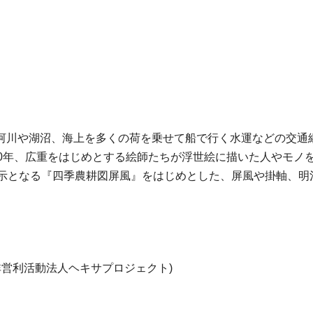
河川や湖沼、海上を多くの荷を乗せて船で行く水運などの交通
0年、広重をはじめとする絵師たちが浮世絵に描いた人やモノを
展示となる『四季農耕図屏風』をはじめとした、屏風や掛軸、明
非営利活動法人ヘキサプロジェクト)