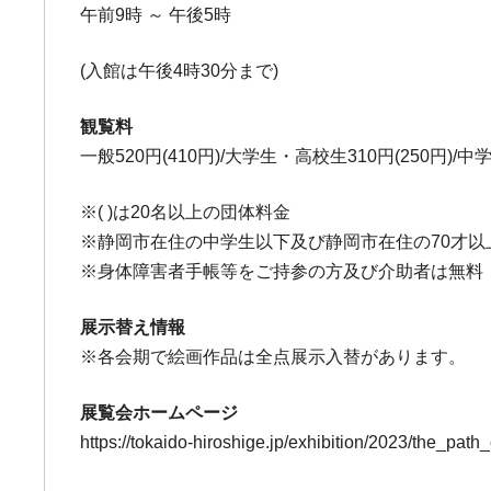
午前9時 ～ 午後5時
(入館は午後4時30分まで)
観覧料
一般520円(410円)/大学生・高校生310円(250円)/中
※( )は20名以上の団体料金
※静岡市在住の中学生以下及び静岡市在住の70才以
※身体障害者手帳等をご持参の方及び介助者は無料
展示替え情報
※各会期で絵画作品は全点展示入替があります。
展覧会ホームページ
https://tokaido-hiroshige.jp/exhibition/2023/the_pa