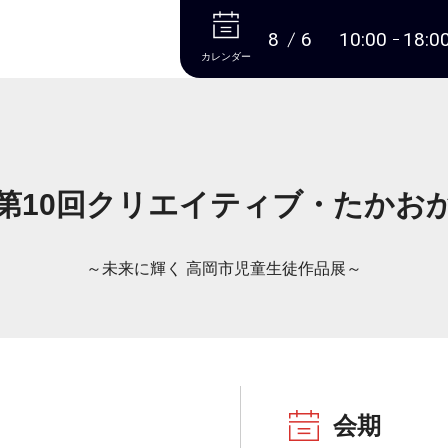
本文へ
8
6
10:00
18:0
カレンダー
第10回クリエイティブ・たかお
～未来に輝く 高岡市児童生徒作品展～
会期