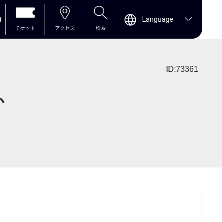
0
Language
チケット
アクセス
検索
ID:73361
か