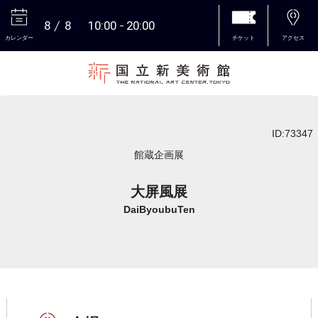
8
8
10:00
20:00
カレンダー
チケット
アクセス
本文へ
ID:73347
館蔵企画展
大屏風展
DaiByoubuTen