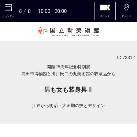
8
8
10:00
20:00
カレンダー
チケット
アクセス
本文へ
ID:73312
開館25周年記念特別展
島田市博物館と掛川氏二の丸美術館の収蔵品から
男も女も装身具Ⅱ
江戸から明治・大正期の技とデザイン