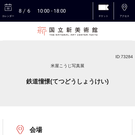
8
6
10:00
18:00
カレンダー
チケット
アクセス
本文へ
ID:73284
米屋こうじ写真展
鉄道憧憬(てつどうしょうけい)
会場