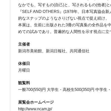
なかでも、写すもの(自己)と、写されるもの(他者
『SELF AND OTHERS』(1978年、日本
的なスナップのようなさりげない視点で捉え続け、
本展は、生前に出版された3冊の写真集の全作品を
めての試みであり、普遍的な人間性を示す視点に立
主催者
新潟市美術館、新潟日報社、共同通信社
休催日
月曜日
観覧料
一般700(550)円 大学生・高校生500(350)円 中
展覧会ホームページ
http://www.ncam.jp/