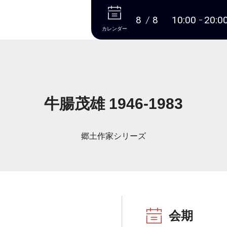
本文へ
8
8
10:00
20:0
カレンダー
牛腸茂雄 1946-1983
郷土作家シリーズ
会期