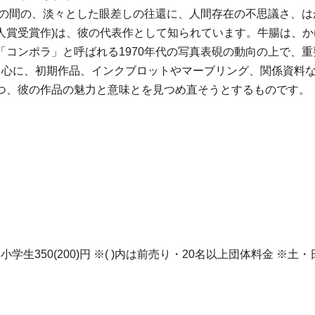
)との間の、淡々とした眼差しの往還に、人間存在の不思議さ、
写真協会新人賞受賞作)は、彼の代表作として知られています。牛腸
「コンポラ」と呼ばれる1970年代の写真表硯の動向の上で、
中心に、初期作品、インクブロットやマーブリング、関係資料な
つ、彼の作品の魅力と意味とを見つめ直そうとするものです。
学生・小学生350(200)円 ※( )内は前売り・20名以上団体料金 