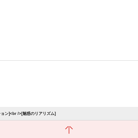
ョン]<br />[魅惑のリアリズム]