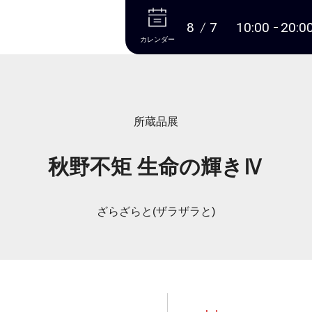
本文へ
8
7
10:00
20:0
カレンダー
所蔵品展
秋野不矩 生命の輝きⅣ
ざらざらと(ザラザラと)