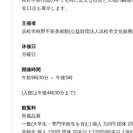
秋野不矩作品の中でも特に宏大な自然と大地の触感
全11点も展示します。
主催者
浜松市秋野不矩美術館(公益財団法人浜松市文化振興
休催日
月曜日
開催時間
午前9時30分 ～ 午後5時
(入館は午後4時30分まで)
観覧料
所蔵品展
一般(大学生・専門学校生を含む) 個人 310円 団体 20
高校生 個人 150円 団体 20名以上120円/80名以上90