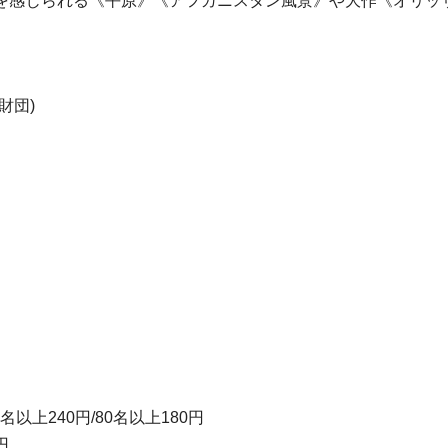
を感じられる《平原》《アフガニスタン風景》や大作《オリッサ
財団)
名以上240円/80名以上180円
円