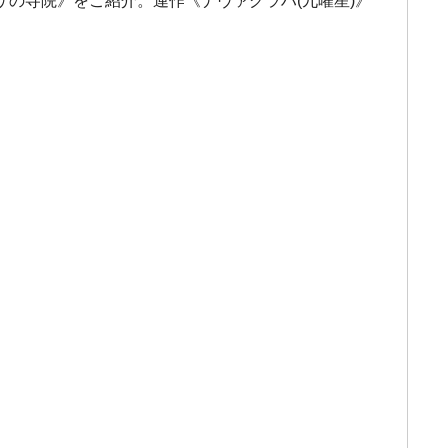
の寺院》をご紹介。連作《ナヴァグラハ(九曜星)》