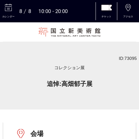
8
8
10:00
20:00
カレンダー
チケット
アクセス
本文へ
ID:73095
コレクション展
追悼:高畑郁子展
会場