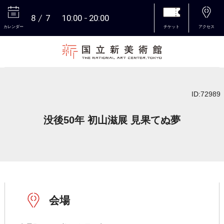
8
7
10:00
20:00
カレンダー
チケット
アクセス
本文へ
ID:72989
没後50年 初山滋展 見果てぬ夢
会場