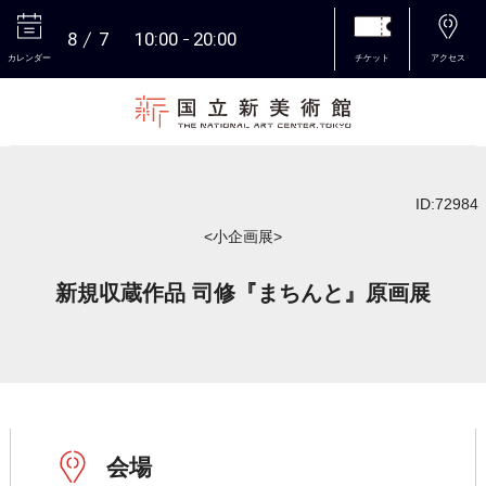
8
7
10:00
20:00
カレンダー
チケット
アクセス
本文へ
ID:72984
<小企画展>
新規収蔵作品 司修『まちんと』原画展
会場