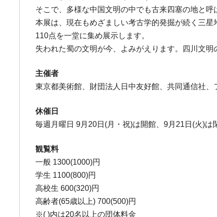
そこで、多様な中国文明の中でも古来四塞の地と呼
本展は、現在もめざましい考古学的発掘が続く三星
110点を一堂に集め展示します。
失われた蜀の文明が今、よみがえります。四川文明
主催者
東京都美術館、財団法人日中友好館、共同通信社、
休催日
毎週月曜日 9月20日(月・祝)は開館、9月21日(火)は
観覧料
一般 1300(1000)円
学生 1100(800)円
高校生 600(320)円
高齢者(65歳以上) 700(500)円
※( )内は20名以上の団体料金