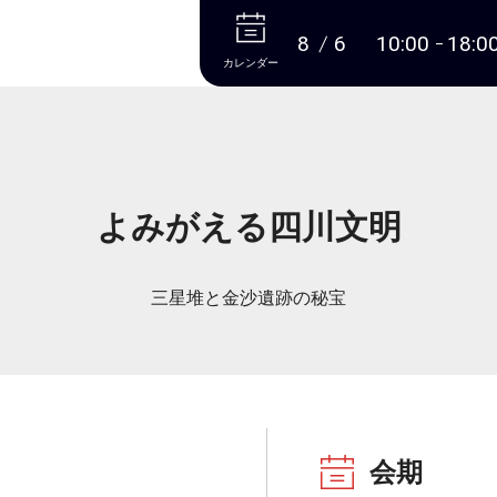
本文へ
8
6
10:00
18:0
カレンダー
よみがえる四川文明
三星堆と金沙遺跡の秘宝
会期