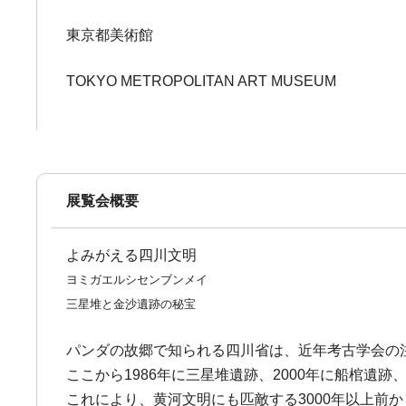
東京都美術館
TOKYO METROPOLITAN ART MUSEUM
展覧会概要
よみがえる四川文明
ヨミガエルシセンブンメイ
三星堆と金沙遺跡の秘宝
パンダの故郷で知られる四川省は、近年考古学会の注
ここから1986年に三星堆遺跡、2000年に船棺遺
これにより、黄河文明にも匹敵する3000年以上前か