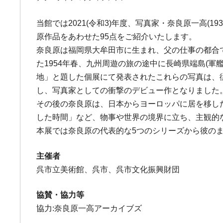
当館では2021(令和3)年度、写真家・奈良原一高(
原作品をあわせた95点をご紹介いたします。
奈良原は福岡県大牟田市に生まれ、父の仕事の都合
た1954年春、九州周遊の旅の途中に長崎県端島(
地」と題した個展にて発表されたこれらの写真は、
し、写真家としての衝撃のデビュー作となりました
その後の奈良原は、日本からヨーロッパに居を移し
した時間」など、物事や世界の境界に立ち、主観的
本展では奈良原の代表的な5つのシリーズから彼の
主催者
呉市立美術館、呉市、呉市文化振興財団
協賛・協力等
協力:奈良原一高アーカイブズ