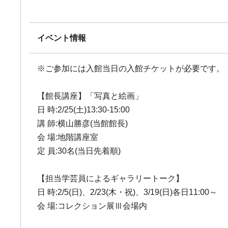
イベント情報
※ご参加には入館当日の入館チケットが必要です。
【館長講座】「写真と絵画」
日 時:2/25(土)13:30-15:00
講 師:横山勝彦(当館館長)
会 場:地階講座室
定 員:30名(当日先着順)
【担当学芸員によるギャラリートーク】
日 時:2/5(日)、2/23(木・祝)、3/19(日)各日11:00～
会 場:コレクション展Ⅲ会場内