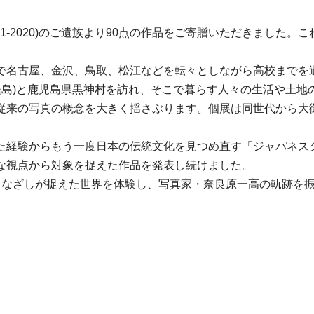
1931-2020)のご遺族より90点の作品をご寄贈いただきまし
で名古屋、金沢、鳥取、松江などを転々としながら高校までを
軍艦島)と鹿児島県黒神村を訪れ、そこで暮らす人々の生活や土地
従来の写真の概念を大きく揺さぶります。個展は同世代から大
。
た経験からもう一度日本の伝統文化を見つめ直す「ジャパネス
な視点から対象を捉えた作品を発表し続けました。
まなざしが捉えた世界を体験し、写真家・奈良原一高の軌跡を