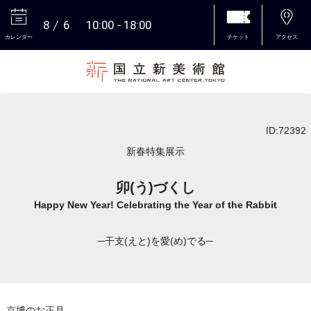
8
6
10:00
18:00
カレンダー
チケット
アクセス
本文へ
ID:72392
新春特集展示
卯(う)づくし
Happy New Year! Celebrating the Year of the Rabbit
─干支(えと)を愛(め)でる─
京博のお正月