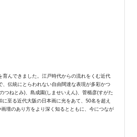
を育んできました。江戸時代からの流れをくむ近代
で、伝統にとらわれない自由闊達な表現が多彩かつ
つねとみ)、島成園(しませいえん)、菅楯彦(すがた
和に至る近代大阪の日本画に光をあて、50名を超え
や画壇のあり方をより深く知るとともに、今につなが