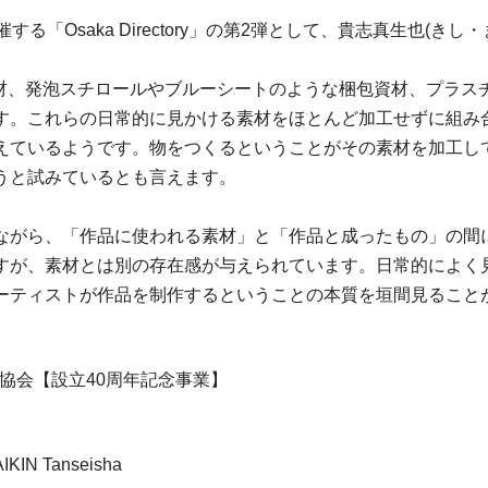
「Osaka Directory」の第2弾として、貴志真生也(き
築資材、発泡スチロールやブルーシートのような梱包資材、プラス
す。これらの日常的に見かける素材をほとんど加工せずに組み
えているようです。物をつくるということがその素材を加工し
うと試みているとも言えます。
ながら、「作品に使われる素材」と「作品と成ったもの」の間
すが、素材とは別の存在感が与えられています。日常的によく
ーティストが作品を制作するということの本質を垣間見ること
協会【設立40周年記念事業】
N Tanseisha