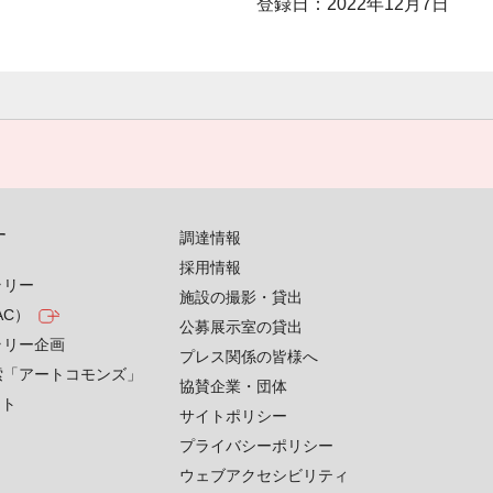
登録日：2022年12月7日
す
調達情報
採用情報
ラリー
施設の撮影・貸出
AC）
公募展示室の貸出
ラリー企画
プレス関係の皆様へ
索「アートコモンズ」
協賛企業・団体
クト
サイトポリシー
プライバシーポリシー
ウェブアクセシビリティ