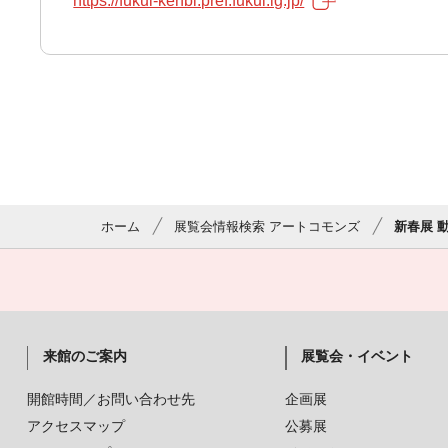
https://fukui-kenbi.pref.fukui.lg.jp/
ホーム
展覧会情報検索 アートコモンズ
新春展 
来館のご案内
展覧会・イベント
開館時間／お問い合わせ先
企画展
アクセスマップ
公募展