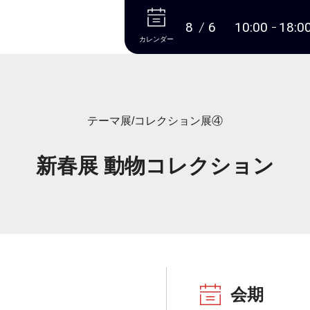
本文へ
8
6
10:00
18:0
カレンダー
テーマ展/コレクション展④
新春展 動物コレクション
会期