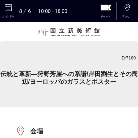
8
6
10:00
18:00
カレンダー
チケット
アクセス
本文へ
ID:7180
伝統と革新―狩野芳崖への系譜/岸田劉生とその周
辺/ヨーロッパのガラスとポスター
会場