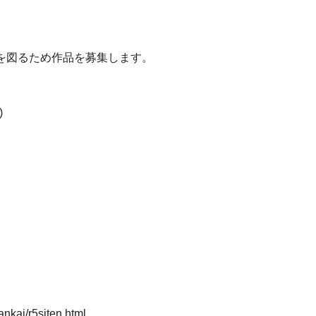
を図るため作品を募集します。
)
nkai/r5siten.html