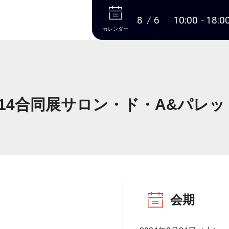
本文へ
8
6
10:00
18:0
カレンダー
.14合同展サロン・ド・A&パレ
会期