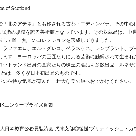
es of Scotland
で「北のアテネ」とも称される古都・エディンバラ。その中心に
でも屈指の規模を誇る美術館となっています。その収蔵品は、中
関して唯一無二のコレクションを形成してきました。
、ラファエロ、エル・グレコ、ベラスケス、レンブラント、ブー
します。ヨーロッパの巨匠たちによる芸術に触発されて生まれ
コットランド出身の画家たちの珠玉の名品も多数出品。ルネサン
作品は、多くが日本初出品のものです。
ドの独特な気風が育んだ、壮大な美の旅へおでかけください。
HKエンタープライズ近畿
日本教育公務員弘済会 兵庫支部◎後援:ブリティッシュ・カウンシ