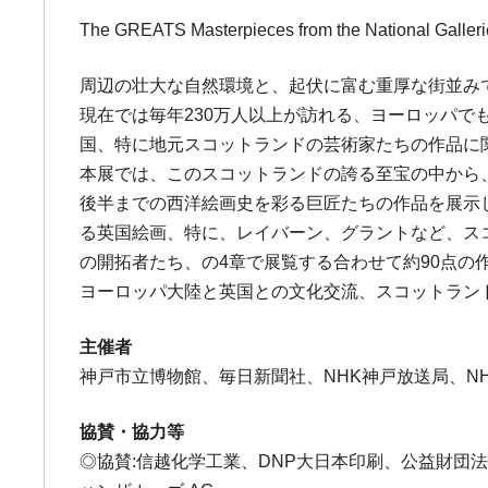
The GREATS Masterpieces from the National Galleri
周辺の壮大な自然環境と、起伏に富む重厚な街並み
現在では毎年230万人以上が訪れる、ヨーロッパ
国、特に地元スコットランドの芸術家たちの作品に
本展では、このスコットランドの誇る至宝の中から
後半までの西洋絵画史を彩る巨匠たちの作品を展示
る英国絵画、特に、レイバーン、グラントなど、ス
の開拓者たち、の4章で展覧する合わせて約90点の
ヨーロッパ大陸と英国との文化交流、スコットラン
主催者
神戸市立博物館、毎日新聞社、NHK神戸放送局、N
協賛・協力等
◎協賛:信越化学工業、DNP大日本印刷、公益財団法人