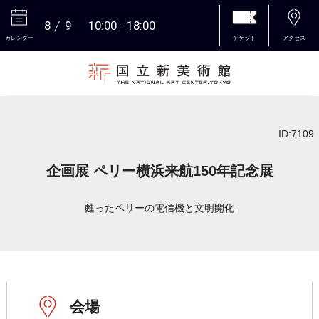
8
9
10:00
18:00
カレンダー
チケット
アクセス
本文へ
ID:7109
企画展 ペリー横浜来航150年記念展
甦ったペリーの電信機と文明開化
会場