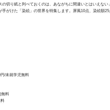
スの切り紙と列べておくのは、あながちに間違いとはいえない
が手がけた「染絵」の世界を特集します。屏風10点、染絵額2
0円/未就学児無料
)無料
無料