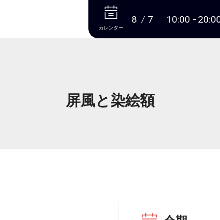
本文へ
8
7
10:00
20:0
カレンダー
屏風と染絵額