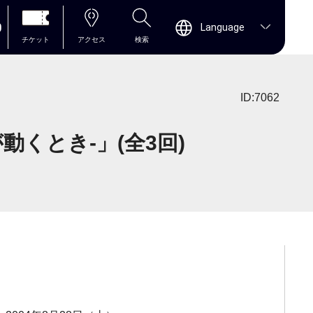
0
Language
チケット
アクセス
検索
ID:7062
くとき-」(全3回)