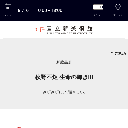
8
6
10:00
18:00
カレンダー
チケット
アクセス
本文へ
ID:70549
所蔵品展
秋野不矩 生命の輝きIII
みずみずしい(瑞々しい)